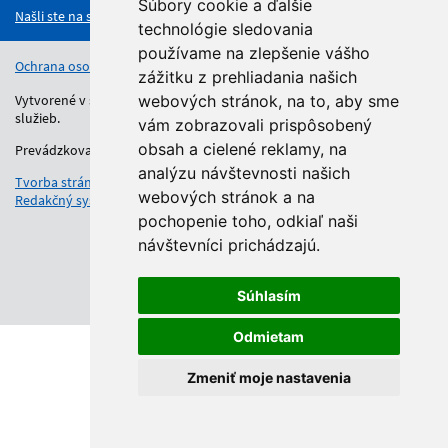
Súbory cookie a ďalšie
Našli ste na stránke chybu?
technológie sledovania
používame na zlepšenie vášho
Ochrana osobných údajov
Vyhlásenie o prístupnosti
Kontakt
zážitku z prehliadania našich
Vytvorené v súlade s Jednotným dizajn manuálom elektronických
webových stránok, na to, aby sme
služieb.
vám zobrazovali prispôsobený
obsah a cielené reklamy, na
Prevádzkovateľom služby je Regionálny úrad školskej správy.
analýzu návštevnosti našich
Tvorba stránok
: Aglo Solutions
webových stránok a na
Redakčný systém
: SysCom
pochopenie toho, odkiaľ naši
návštevníci prichádzajú.
Súhlasím
Odmietam
Zmeniť moje nastavenia