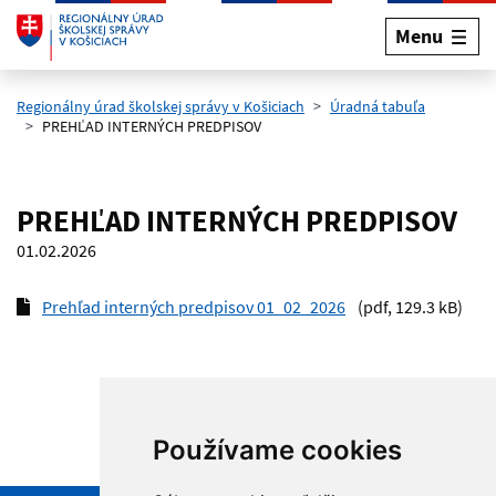
Menu
Preskočiť na hlavný obsah
Regionálny úrad školskej správy v Košiciach
Úradná tabuľa
PREHĽAD INTERNÝCH PREDPISOV
PREHĽAD INTERNÝCH PREDPISOV
01.02.2026
Prehľad interných predpisov 01_02_2026
(pdf, 129.3 kB)
Používame cookies
Hore