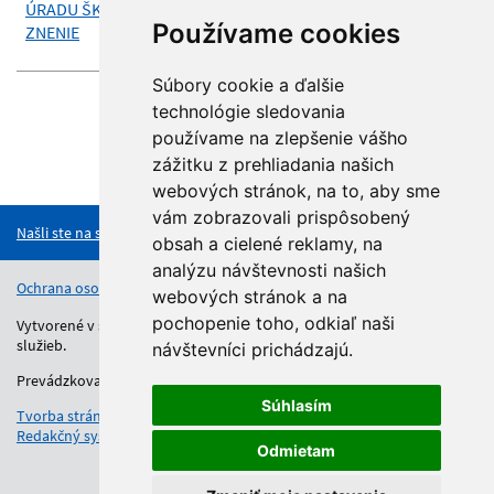
ÚRADU ŠKOLSKEJ SPRÁVY V KOŠICIACH - KONSOLIDOVANÉ
Používame cookies
ZNENIE
Súbory cookie a ďalšie
technológie sledovania
používame na zlepšenie vášho
zážitku z prehliadania našich
Hore
webových stránok, na to, aby sme
vám zobrazovali prispôsobený
Našli ste na stránke chybu?
obsah a cielené reklamy, na
analýzu návštevnosti našich
Ochrana osobných údajov
Vyhlásenie o prístupnosti
Kontakt
webových stránok a na
pochopenie toho, odkiaľ naši
Vytvorené v súlade s Jednotným dizajn manuálom elektronických
služieb.
návštevníci prichádzajú.
Prevádzkovateľom služby je Regionálny úrad školskej správy.
Súhlasím
Tvorba stránok
: Aglo Solutions
Redakčný systém
: SysCom
Odmietam