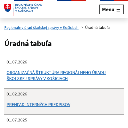
Menu
Preskočiť na hlavný obsah
Regionálny úrad školskej správy v Košiciach
Úradná tabuľa
Úradná tabuľa
01.07.2026
ORGANIZAČNÁ ŠTRUKTÚRA REGIONÁLNEHO ÚRADU
ŠKOLSKEJ SPRÁVY V KOŠICIACH
01.02.2026
PREHĽAD INTERNÝCH PREDPISOV
01.07.2025