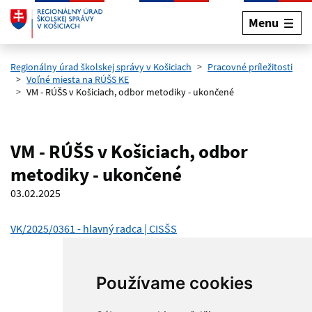
Menu
Preskočiť na hlavný obsah
Regionálny úrad školskej správy v Košiciach
Pracovné príležitosti
Voľné miesta na RÚŠS KE
VM - RÚŠS v Košiciach, odbor metodiky - ukončené
VM - RÚŠS v Košiciach, odbor
metodiky - ukončené
03.02.2025
VK/2025/0361 - hlavný radca | CISŠS
Používame cookies