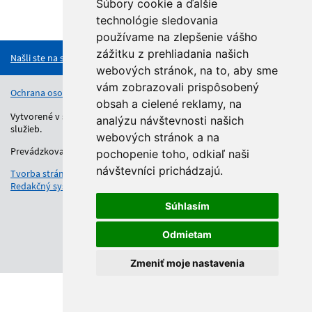
Súbory cookie a ďalšie
technológie sledovania
Hore
používame na zlepšenie vášho
zážitku z prehliadania našich
Našli ste na stránke chybu?
webových stránok, na to, aby sme
vám zobrazovali prispôsobený
Ochrana osobných údajov
Vyhlásenie o prístupnosti
Kontakt
obsah a cielené reklamy, na
Vytvorené v súlade s Jednotným dizajn manuálom elektronických
analýzu návštevnosti našich
služieb.
webových stránok a na
Prevádzkovateľom služby je Regionálny úrad školskej správy.
pochopenie toho, odkiaľ naši
návštevníci prichádzajú.
Tvorba stránok
: Aglo Solutions
Redakčný systém
: SysCom
Súhlasím
Odmietam
Zmeniť moje nastavenia