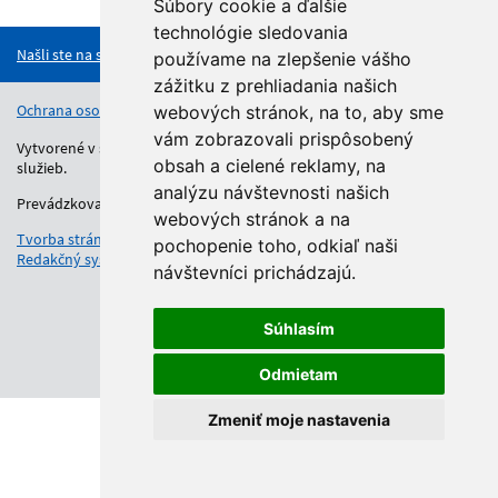
Hore
Súbory cookie a ďalšie
technológie sledovania
Našli ste na stránke chybu?
používame na zlepšenie vášho
zážitku z prehliadania našich
Ochrana osobných údajov
Vyhlásenie o prístupnosti
Kontakt
webových stránok, na to, aby sme
vám zobrazovali prispôsobený
Vytvorené v súlade s Jednotným dizajn manuálom elektronických
obsah a cielené reklamy, na
služieb.
analýzu návštevnosti našich
Prevádzkovateľom služby je Regionálny úrad školskej správy.
webových stránok a na
Tvorba stránok
: Aglo Solutions
pochopenie toho, odkiaľ naši
Redakčný systém
: SysCom
návštevníci prichádzajú.
Súhlasím
Odmietam
Zmeniť moje nastavenia