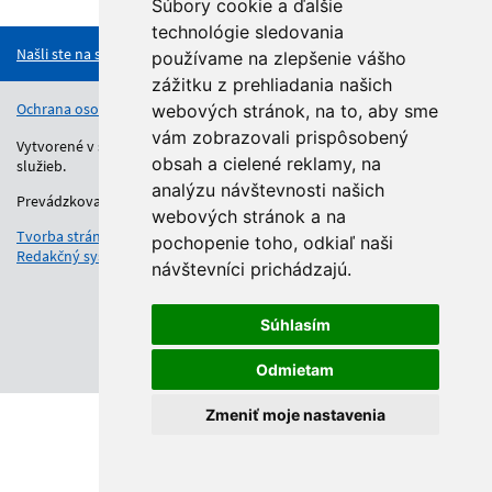
Hore
Súbory cookie a ďalšie
technológie sledovania
Našli ste na stránke chybu?
používame na zlepšenie vášho
zážitku z prehliadania našich
Ochrana osobných údajov
Vyhlásenie o prístupnosti
Kontakt
webových stránok, na to, aby sme
vám zobrazovali prispôsobený
Vytvorené v súlade s Jednotným dizajn manuálom elektronických
obsah a cielené reklamy, na
služieb.
analýzu návštevnosti našich
Prevádzkovateľom služby je Regionálny úrad školskej správy.
webových stránok a na
Tvorba stránok
: Aglo Solutions
pochopenie toho, odkiaľ naši
Redakčný systém
: SysCom
návštevníci prichádzajú.
Súhlasím
Odmietam
Zmeniť moje nastavenia