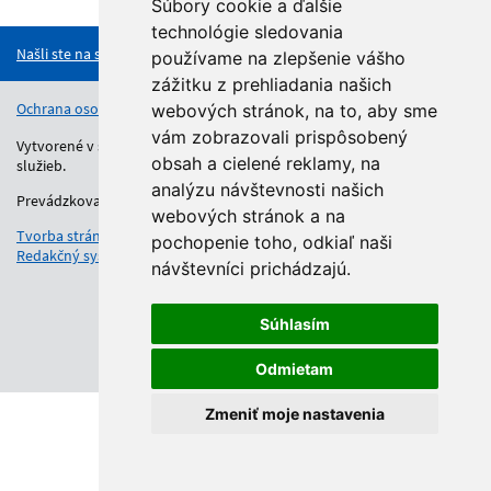
Hore
Súbory cookie a ďalšie
technológie sledovania
Našli ste na stránke chybu?
používame na zlepšenie vášho
zážitku z prehliadania našich
Ochrana osobných údajov
Vyhlásenie o prístupnosti
Kontakt
webových stránok, na to, aby sme
vám zobrazovali prispôsobený
Vytvorené v súlade s Jednotným dizajn manuálom elektronických
obsah a cielené reklamy, na
služieb.
analýzu návštevnosti našich
Prevádzkovateľom služby je Regionálny úrad školskej správy.
webových stránok a na
Tvorba stránok
: Aglo Solutions
pochopenie toho, odkiaľ naši
Redakčný systém
: SysCom
návštevníci prichádzajú.
Súhlasím
Odmietam
Zmeniť moje nastavenia