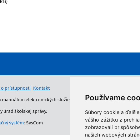
 kB)
 o prístupnosti
Kontakt
Používame coo
n manuálom elektronických služieb.
 úrad školskej správy.
Súbory cookie a ďalšie
vášho zážitku z prehli
čný systém
: SysCom
zobrazovali prispôsobe
našich webových stráno