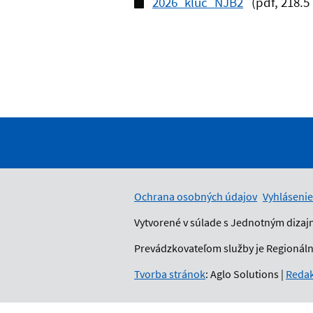
2026_kluc_NJB2
(pdf, 218.5
Ochrana osobných údajov
Vyhlásenie
Vytvorené v súlade s Jednotným dizaj
Prevádzkovateľom služby je Regionálny
Tvorba stránok
: Aglo Solutions
|
Redak