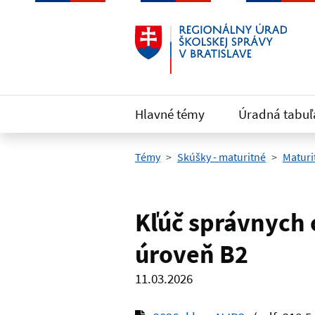
Preskočiť na hlavný obsah
Hlavné témy
Úradná tabuľ
Témy
Skúšky - maturitné
Maturi
Kľúč správnych 
úroveň B2
11.03.2026