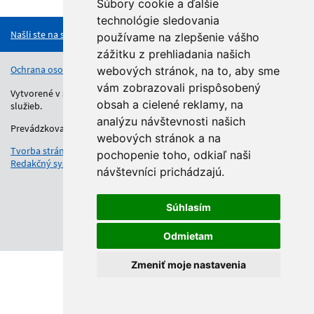
Hore
Súbory cookie a ďalšie
technológie sledovania
Našli ste na stránke chybu?
používame na zlepšenie vášho
zážitku z prehliadania našich
Ochrana osobných údajov
Vyhlásenie o prístupnosti
Kontakt
webových stránok, na to, aby sme
vám zobrazovali prispôsobený
Vytvorené v súlade s Jednotným dizajn manuálom elektronických
obsah a cielené reklamy, na
služieb.
analýzu návštevnosti našich
Prevádzkovateľom služby je Regionálny úrad školskej správy.
webových stránok a na
Tvorba stránok
: Aglo Solutions
pochopenie toho, odkiaľ naši
Redakčný systém
: SysCom
návštevníci prichádzajú.
Súhlasím
Odmietam
Zmeniť moje nastavenia