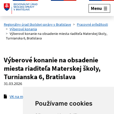
Menu
Preskočiť na hlavný obsah
Regionálny úrad školskej správy v Bratislave
Pracovné príležitosti
Výberové konania
Výberové konanie na obsadenie miesta riaditeľa Materskej školy,
Turnianska 6, Bratislava
Výberové konanie na obsadenie
miesta riaditeľa Materskej školy,
Turnianska 6, Bratislava
31.03.2026
VK na miesto riaditeľa MŠ Turnianska 6
(pdf, 317.4 kB)
Používame cookies