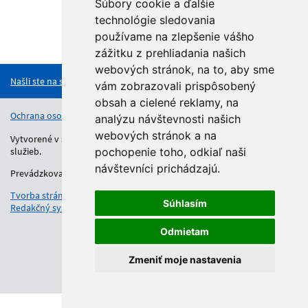
Súbory cookie a ďalšie
technológie sledovania
používame na zlepšenie vášho
Hore
zážitku z prehliadania našich
webových stránok, na to, aby sme
Našli ste na stránke chybu?
vám zobrazovali prispôsobený
obsah a cielené reklamy, na
Ochrana osobných údajov
Vyhlásenie o prístupnosti
Kontakt
analýzu návštevnosti našich
webových stránok a na
Vytvorené v súlade s Jednotným dizajn manuálom elektronických
služieb.
pochopenie toho, odkiaľ naši
návštevníci prichádzajú.
Prevádzkovateľom služby je Regionálny úrad školskej správy.
Tvorba stránok
: Aglo Solutions
Súhlasím
Redakčný systém
: SysCom
Odmietam
Zmeniť moje nastavenia