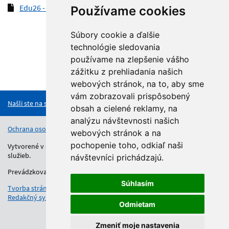
Edu26 - VyK - SCVČ - 5_26
(pdf, 123.8 kB)
Používame cookies
Súbory cookie a ďalšie
technológie sledovania
používame na zlepšenie vášho
zážitku z prehliadania našich
Hore
webových stránok, na to, aby sme
vám zobrazovali prispôsobený
Našli ste na stránke chybu?
obsah a cielené reklamy, na
analýzu návštevnosti našich
Ochrana osobných údajov
Vyhlásenie o prístupnosti
Kontakt
webových stránok a na
pochopenie toho, odkiaľ naši
Vytvorené v súlade s Jednotným dizajn manuálom elektronických
služieb.
návštevníci prichádzajú.
Prevádzkovateľom služby je Regionálny úrad školskej správy.
Súhlasím
Tvorba stránok
: Aglo Solutions
Redakčný systém
: SysCom
Odmietam
Zmeniť moje nastavenia