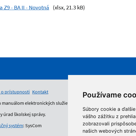
 Z9 - BA II - Novotná
(xlsx, 21.3 kB)
 o prístupnosti
Kontakt
Používame coo
n manuálom elektronických služieb.
Súbory cookie a ďalšie
 úrad školskej správy.
vášho zážitku z prehli
zobrazovali prispôsobe
čný systém
: SysCom
našich webových stráno