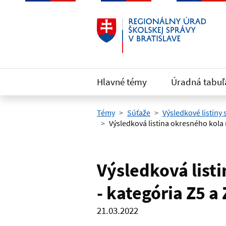
Preskočiť na hlavný obsah
Hlavné témy
Úradná tabuľ
Témy
Súťaže
Výsledkové listiny
Výsledková listina okresného kola m
Výsledková list
- kategória Z5 a 
21.03.2022