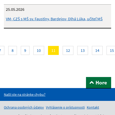
25.05.2026
VM- CZŠ s MŠ sv. Faustíny, Bardejov- Dlhá Lúka, učiteľ MŠ
Aktuálna
7
8
9
10
11
12
13
14
15
stránka
11
Hore
Našli ste na stránke chybu?
Ochrana osobných údajov
Vyhlásenie o prístupnosti
Kontakt