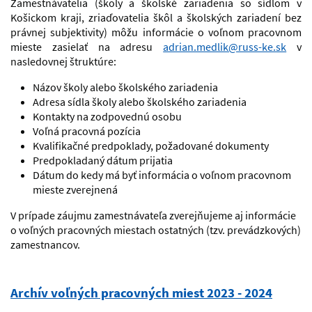
Zamestnávatelia (školy a školské zariadenia so sídlom v
Košickom kraji, zriaďovatelia škôl a školských zariadení bez
právnej subjektivity) môžu informácie o voľnom pracovnom
mieste zasielať na adresu
adrian.medlik@russ-ke.sk
v
nasledovnej štruktúre:
Názov školy alebo školského zariadenia
Adresa sídla školy alebo školského zariadenia
Kontakty na zodpovednú osobu
Voľná pracovná pozícia
Kvalifikačné predpoklady, požadované dokumenty
Predpokladaný dátum prijatia
Dátum do kedy má byť informácia o voľnom pracovnom
mieste zverejnená
V prípade záujmu zamestnávateľa zverejňujeme aj informácie
o voľných pracovných miestach ostatných (tzv. prevádzkových)
zamestnancov.
Archív voľných pracovných miest 2023 - 2024