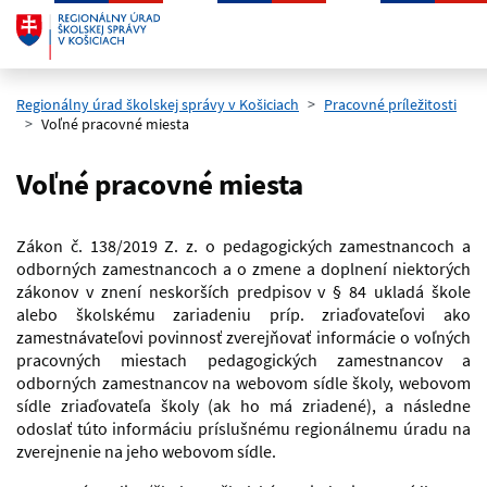
Preskočiť na hlavný obsah
Regionálny úrad školskej správy v Košiciach
Pracovné príležitosti
Voľné pracovné miesta
Voľné pracovné miesta
Zákon č. 138/2019 Z. z. o pedagogických zamestnancoch a
odborných zamestnancoch a o zmene a doplnení niektorých
zákonov v znení neskorších predpisov v § 84 ukladá škole
alebo školskému zariadeniu príp. zriaďovateľovi ako
zamestnávateľovi povinnosť zverejňovať informácie o voľných
pracovných miestach pedagogických zamestnancov a
odborných zamestnancov na webovom sídle školy, webovom
sídle zriaďovateľa školy (ak ho má zriadené), a následne
odoslať túto informáciu príslušnému regionálnemu úradu na
zverejnenie na jeho webovom sídle.