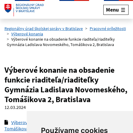
Menu
Preskočiť na hlavný obsah
Regionálny úrad školskej správy v Bratislave
Pracovné príležitosti
Výberové konania
Výberové konanie na obsadenie funkcie riaditeľa/riaditeľky
Gymnázia Ladislava Novomeského, Tomášikova 2, Bratislava
Výberové konanie na obsadenie
funkcie riaditeľa/riaditeľky
Gymnázia Ladislava Novomeského,
Tomášikova 2, Bratislava
12.03.2024
Výberové konanie - Gymnázium Ladislava Novomeského,
Tomášikova 2, Bratislava
(pdf, 98.7 kB)
Používame cookies