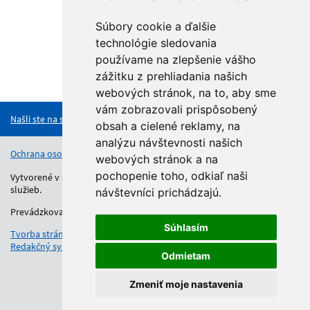
Súbory cookie a ďalšie
technológie sledovania
používame na zlepšenie vášho
zážitku z prehliadania našich
Hore
webových stránok, na to, aby sme
vám zobrazovali prispôsobený
Našli ste na stránke chybu?
obsah a cielené reklamy, na
analýzu návštevnosti našich
Ochrana osobných údajov
Vyhlásenie o prístupnosti
Kontakt
webových stránok a na
pochopenie toho, odkiaľ naši
Vytvorené v súlade s Jednotným dizajn manuálom elektronických
služieb.
návštevníci prichádzajú.
Prevádzkovateľom služby je Regionálny úrad školskej správy.
Súhlasím
Tvorba stránok
: Aglo Solutions
Redakčný systém
: SysCom
Odmietam
Zmeniť moje nastavenia