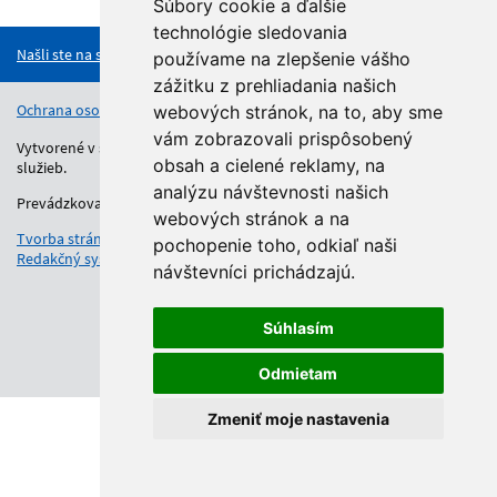
Hore
Súbory cookie a ďalšie
technológie sledovania
Našli ste na stránke chybu?
používame na zlepšenie vášho
zážitku z prehliadania našich
Ochrana osobných údajov
Vyhlásenie o prístupnosti
Kontakt
webových stránok, na to, aby sme
vám zobrazovali prispôsobený
Vytvorené v súlade s Jednotným dizajn manuálom elektronických
obsah a cielené reklamy, na
služieb.
analýzu návštevnosti našich
Prevádzkovateľom služby je Regionálny úrad školskej správy.
webových stránok a na
Tvorba stránok
: Aglo Solutions
pochopenie toho, odkiaľ naši
Redakčný systém
: SysCom
návštevníci prichádzajú.
Súhlasím
Odmietam
Zmeniť moje nastavenia