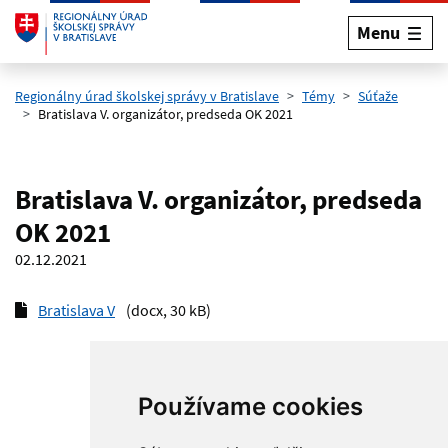
Menu
Preskočiť na hlavný obsah
Regionálny úrad školskej správy v Bratislave
Témy
Súťaže
Bratislava V. organizátor, predseda OK 2021
Bratislava V. organizátor, predseda
OK 2021
02.12.2021
Bratislava V
(docx, 30 kB)
Používame cookies