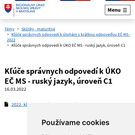
Menu
Preskočiť na hlavný obsah
Témy
Skúšky - maturitné
Kľúče správnych odpovedí k úlohám s krátkou odpoveďou EČ MS -
2022
Kľúče správnych odpovedí k ÚKO EČ MS - ruský jazyk, úroveň C1
Kľúče správnych odpovedí k ÚKO
EČ MS - ruský jazyk, úroveň C1
16.03.2022
2022_kluc_RJC1
(pdf, 233.7 kB)
Používame cookies