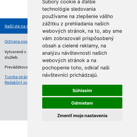
Súbory cookie a ďalšie
technológie sledovania
Hore
používame na zlepšenie vášho
zážitku z prehliadania našich
Našli ste na stránke chybu?
webových stránok, na to, aby sme
vám zobrazovali prispôsobený
Ochrana osobných údajov
Vyhlásenie o prístupnosti
Kontakt
obsah a cielené reklamy, na
Vytvorené v súlade s Jednotným dizajn manuálom elektronických
analýzu návštevnosti našich
služieb.
webových stránok a na
Prevádzkovateľom služby je Regionálny úrad školskej správy.
pochopenie toho, odkiaľ naši
návštevníci prichádzajú.
Tvorba stránok
: Aglo Solutions
Redakčný systém
: SysCom
Súhlasím
Odmietam
Zmeniť moje nastavenia