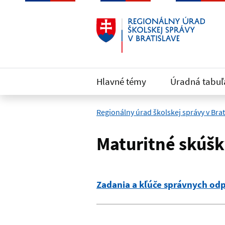
Preskočiť na hlavný obsah
Hlavné témy
Úradná tabuľ
Regionálny úrad školskej správy v Brat
Maturitné skúšk
Zadania a kľúče správnych odp