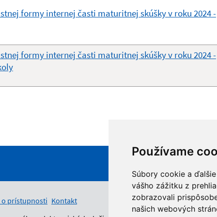
tnej formy internej časti maturitnej skúšky v roku 2024 -
tnej formy internej časti maturitnej skúšky v roku 2024 -
koly
Používame coo
Súbory cookie a ďalšie
vášho zážitku z prehli
zobrazovali prispôsobe
 o prístupnosti
Kontakt
našich webových stráno