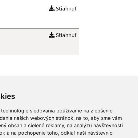
Stiahnuť
Stiahnuť
Hore
kies
Našli ste na stránke chybu?
 technológie sledovania používame na zlepšenie
adania našich webových stránok, na to, aby sme vám
ný obsah a cielené reklamy, na analýzu návštevnosti
k a na pochopenie toho, odkiaľ naši návštevníci