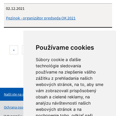
02.12.2021
Pezinok - organizátor predseda OK 2021
Používame cookies
Aktuálna
«
1
2
3
4
5
6
»
stránka
Súbory cookie a ďalšie
3
technológie sledovania
používame na zlepšenie vášho
zážitku z prehliadania našich
Hore
webových stránok, na to, aby sme
vám zobrazovali prispôsobený
Našli ste na stránke chybu?
obsah a cielené reklamy, na
analýzu návštevnosti našich
Ochrana osobných údajov
Vyhlásenie o prístupnosti
Kontakt
webových stránok a na
pochopenie toho, odkiaľ naši