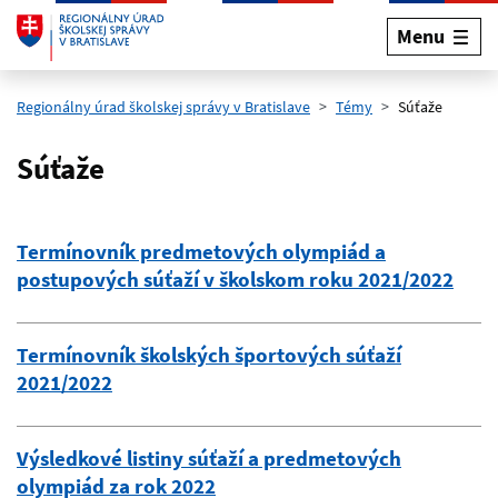
Menu
Preskočiť na hlavný obsah
Regionálny úrad školskej správy v Bratislave
Témy
Súťaže
Súťaže
Termínovník predmetových olympiád a
postupových súťaží v školskom roku 2021/2022
Termínovník školských športových súťaží
2021/2022
Výsledkové listiny súťaží a predmetových
olympiád za rok 2022