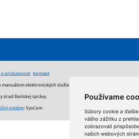
 o prístupnosti
Kontakt
n manuálom elektronických služieb.
Používame coo
 úrad školskej správy.
čný systém
: SysCom
Súbory cookie a ďalšie
vášho zážitku z prehli
zobrazovali prispôsobe
našich webových stráno