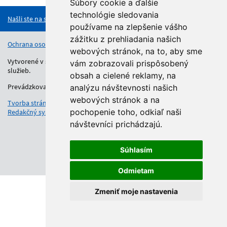
Súbory cookie a ďalšie
technológie sledovania
Našli ste na stránke chybu?
používame na zlepšenie vášho
zážitku z prehliadania našich
Ochrana osobných údajov
Vyhlásenie o prístupnosti
Kontakt
webových stránok, na to, aby sme
Vytvorené v súlade s Jednotným dizajn manuálom elektronických
vám zobrazovali prispôsobený
služieb.
obsah a cielené reklamy, na
Prevádzkovateľom služby je Regionálny úrad školskej správy.
analýzu návštevnosti našich
webových stránok a na
Tvorba stránok
: Aglo Solutions
pochopenie toho, odkiaľ naši
Redakčný systém
: SysCom
návštevníci prichádzajú.
Súhlasím
Odmietam
Zmeniť moje nastavenia