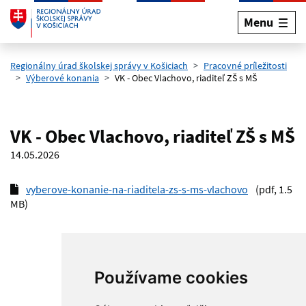
Menu
Preskočiť na hlavný obsah
Regionálny úrad školskej správy v Košiciach
Pracovné príležitosti
Výberové konania
VK - Obec Vlachovo, riaditeľ ZŠ s MŠ
VK - Obec Vlachovo, riaditeľ ZŠ s MŠ
14.05.2026
vyberove-konanie-na-riaditela-zs-s-ms-vlachovo
(pdf, 1.5
MB)
Používame cookies
Hore