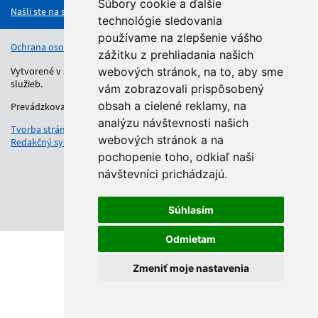
Súbory cookie a ďalšie
Našli ste na stránke chybu?
technológie sledovania
používame na zlepšenie vášho
Ochrana osobných údajov
Vyhlásenie o prístupnosti
Kontakt
zážitku z prehliadania našich
Vytvorené v súlade s Jednotným dizajn manuálom elektronických
webových stránok, na to, aby sme
služieb.
vám zobrazovali prispôsobený
obsah a cielené reklamy, na
Prevádzkovateľom služby je Regionálny úrad školskej správy.
analýzu návštevnosti našich
Tvorba stránok
: Aglo Solutions
webových stránok a na
Redakčný systém
: SysCom
pochopenie toho, odkiaľ naši
návštevníci prichádzajú.
Súhlasím
Odmietam
Zmeniť moje nastavenia