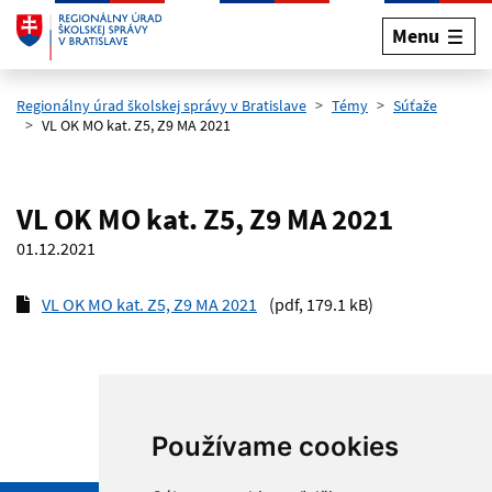
Menu
Preskočiť na hlavný obsah
Regionálny úrad školskej správy v Bratislave
Témy
Súťaže
VL OK MO kat. Z5, Z9 MA 2021
VL OK MO kat. Z5, Z9 MA 2021
01.12.2021
VL OK MO kat. Z5, Z9 MA 2021
(pdf, 179.1 kB)
Používame cookies
Hore