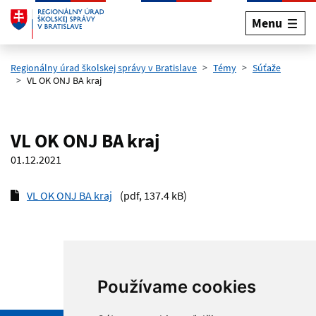
Menu
Preskočiť na hlavný obsah
Regionálny úrad školskej správy v Bratislave
Témy
Súťaže
VL OK ONJ BA kraj
VL OK ONJ BA kraj
01.12.2021
VL OK ONJ BA kraj
(pdf, 137.4 kB)
Používame cookies
Hore