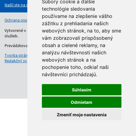
Súbory cookie a ďalšie
Našli ste na stránke chybu?
technológie sledovania
používame na zlepšenie vášho
Ochrana osobných údajov
Vyhlásenie o prístupnosti
Kontakt
zážitku z prehliadania našich
Vytvorené v súlade s Jednotným dizajn manuálom elektronických
webových stránok, na to, aby sme
služieb.
vám zobrazovali prispôsobený
obsah a cielené reklamy, na
Prevádzkovateľom služby je Regionálny úrad školskej správy.
analýzu návštevnosti našich
Tvorba stránok
: Aglo Solutions
webových stránok a na
Redakčný systém
: SysCom
pochopenie toho, odkiaľ naši
návštevníci prichádzajú.
Súhlasím
Odmietam
Zmeniť moje nastavenia