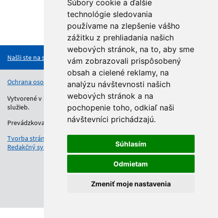
Súbory cookie a ďalšie
technológie sledovania
používame na zlepšenie vášho
Hore
zážitku z prehliadania našich
webových stránok, na to, aby sme
Našli ste na stránke chybu?
vám zobrazovali prispôsobený
obsah a cielené reklamy, na
Ochrana osobných údajov
Vyhlásenie o prístupnosti
Kontakt
analýzu návštevnosti našich
webových stránok a na
Vytvorené v súlade s Jednotným dizajn manuálom elektronických
služieb.
pochopenie toho, odkiaľ naši
návštevníci prichádzajú.
Prevádzkovateľom služby je Regionálny úrad školskej správy.
Tvorba stránok
: Aglo Solutions
Súhlasím
Redakčný systém
: SysCom
Odmietam
Zmeniť moje nastavenia