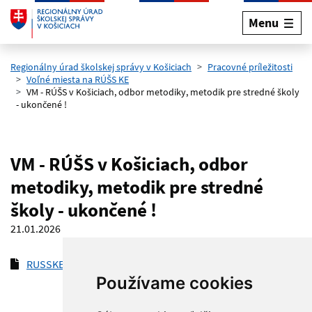
Menu
Preskočiť na hlavný obsah
Regionálny úrad školskej správy v Košiciach
Pracovné príležitosti
Voľné miesta na RÚŠS KE
VM - RÚŠS v Košiciach, odbor metodiky, metodik pre stredné školy
- ukončené !
VM - RÚŠS v Košiciach, odbor
metodiky, metodik pre stredné
školy - ukončené !
21.01.2026
RUSSKE oznam o voľnom mieste_OM_2026
(pdf, 107.7 kB)
Používame cookies