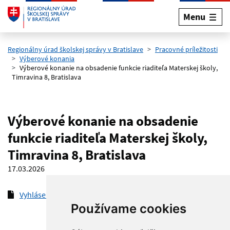
Menu
Preskočiť na hlavný obsah
Regionálny úrad školskej správy v Bratislave
Pracovné príležitosti
Výberové konania
Výberové konanie na obsadenie funkcie riaditeľa Materskej školy,
Timravina 8, Bratislava
Výberové konanie na obsadenie
funkcie riaditeľa Materskej školy,
Timravina 8, Bratislava
17.03.2026
Vyhlásenie VK_MŠ Timravina
(pdf, 158.7 kB)
Používame cookies