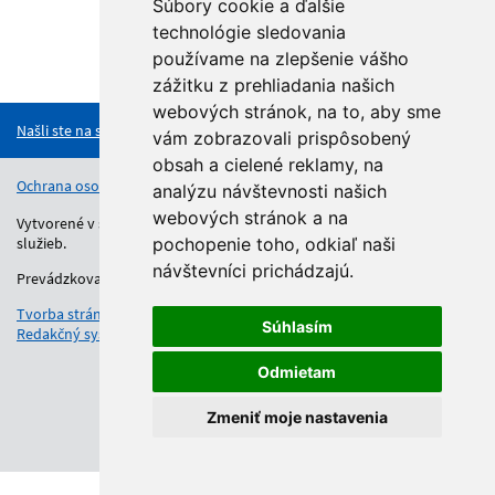
Súbory cookie a ďalšie
technológie sledovania
používame na zlepšenie vášho
Hore
zážitku z prehliadania našich
webových stránok, na to, aby sme
Našli ste na stránke chybu?
vám zobrazovali prispôsobený
obsah a cielené reklamy, na
Ochrana osobných údajov
Vyhlásenie o prístupnosti
Kontakt
analýzu návštevnosti našich
webových stránok a na
Vytvorené v súlade s Jednotným dizajn manuálom elektronických
služieb.
pochopenie toho, odkiaľ naši
návštevníci prichádzajú.
Prevádzkovateľom služby je Regionálny úrad školskej správy.
Tvorba stránok
: Aglo Solutions
Súhlasím
Redakčný systém
: SysCom
Odmietam
Zmeniť moje nastavenia