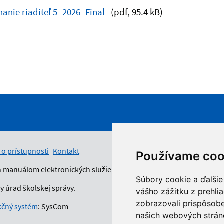
nanie riaditeľ 5_2026_Final
(pdf, 95.4 kB)
 o prístupnosti
Kontakt
Používame coo
n manuálom elektronických služieb.
Súbory cookie a ďalšie
 úrad školskej správy.
vášho zážitku z prehli
zobrazovali prispôsobe
čný systém
: SysCom
našich webových stráno