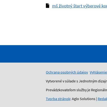
mš životný štart výberové ko
Ochrana osobných údajov
Vyhlásenie
Vytvorené v súlade s Jednotným dizaj
Prevádzkovateľom služby je Regionálny
Tvorba stránok
: Aglo Solutions
|
Redak