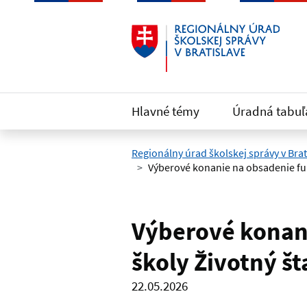
Preskočiť na hlavný obsah
Hlavné témy
Úradná tabuľ
Regionálny úrad školskej správy v Brat
Výberové konanie na obsadenie fun
Výberové konani
školy Životný š
22.05.2026