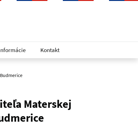
informácie
Kontakt
6 Budmerice
iteľa Materskej
Budmerice