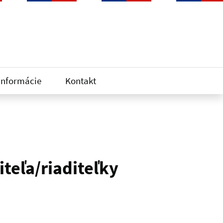
informácie
Kontakt
teľa/riaditeľky