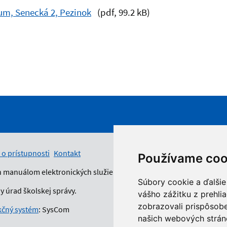
um, Senecká 2, Pezinok
(pdf, 99.2 kB)
 o prístupnosti
Kontakt
Používame coo
n manuálom elektronických služieb.
Súbory cookie a ďalšie
 úrad školskej správy.
vášho zážitku z prehli
zobrazovali prispôsobe
čný systém
: SysCom
našich webových stráno