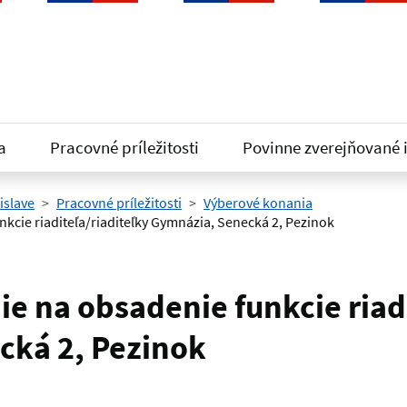
a
Pracovné príležitosti
Povinne zverejňované 
islave
Pracovné príležitosti
Výberové konania
kcie riaditeľa/riaditeľky Gymnázia, Senecká 2, Pezinok
e na obsadenie funkcie riadi
cká 2, Pezinok