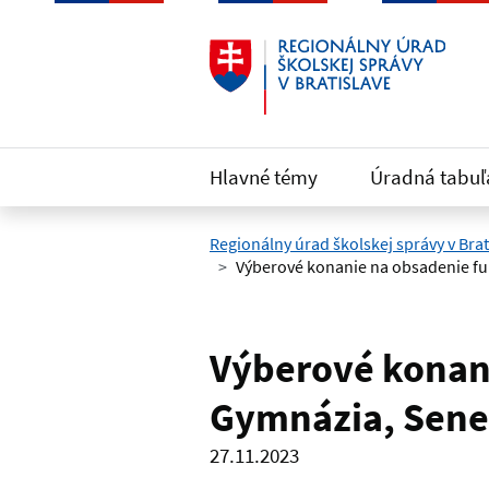
Preskočiť na hlavný obsah
Hlavné témy
Úradná tabuľ
Regionálny úrad školskej správy v Brat
Výberové konanie na obsadenie fun
Výberové konani
Gymnázia, Sene
27.11.2023