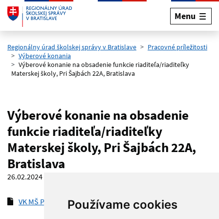
Menu
Preskočiť na hlavný obsah
Regionálny úrad školskej správy v Bratislave
Pracovné príležitosti
Výberové konania
Výberové konanie na obsadenie funkcie riaditeľa/riaditeľky
Materskej školy, Pri Šajbách 22A, Bratislava
Výberové konanie na obsadenie
funkcie riaditeľa/riaditeľky
Materskej školy, Pri Šajbách 22A,
Bratislava
26.02.2024
VK MŠ Pri Šajbách 22A
(pdf, 183.3 kB)
Používame cookies