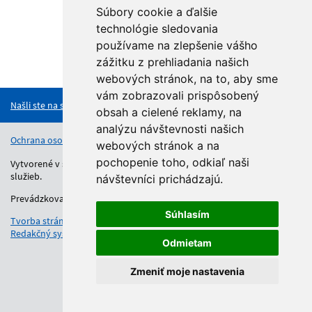
Súbory cookie a ďalšie
technológie sledovania
používame na zlepšenie vášho
zážitku z prehliadania našich
Hore
webových stránok, na to, aby sme
vám zobrazovali prispôsobený
Našli ste na stránke chybu?
obsah a cielené reklamy, na
analýzu návštevnosti našich
Ochrana osobných údajov
Vyhlásenie o prístupnosti
Kontakt
webových stránok a na
pochopenie toho, odkiaľ naši
Vytvorené v súlade s Jednotným dizajn manuálom elektronických
služieb.
návštevníci prichádzajú.
Prevádzkovateľom služby je Regionálny úrad školskej správy.
Súhlasím
Tvorba stránok
: Aglo Solutions
Redakčný systém
: SysCom
Odmietam
Zmeniť moje nastavenia