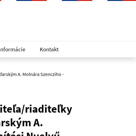
informácie
Kontakt
aďarským A. Molnára Szencziho -
teľa/riaditeľky
arským A.