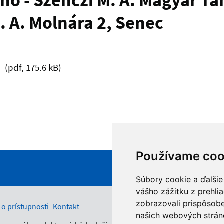
ho - Szenczi M. A. Magyar Ta
. A. Molnára 2, Senec
(pdf, 175.6 kB)
Používame coo
Súbory cookie a ďalšie
vášho zážitku z prehli
zobrazovali prispôsobe
 o prístupnosti
Kontakt
našich webových stráno