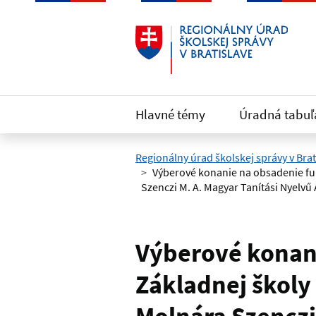
Preskočiť na hlavný obsah
Hlavné témy
Úradná tabuľ
Regionálny úrad školskej správy v Brat
Výberové konanie na obsadenie fun
Szenczi M. A. Magyar Tanítási Nyelvű
Výberové konani
Základnej škol