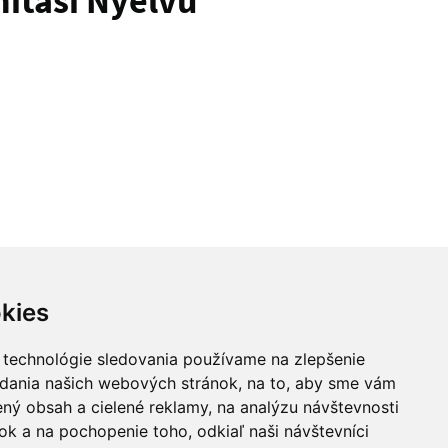
nítási Nyelvű
Hore
kies
Našli ste na stránke chybu?
 technológie sledovania používame na zlepšenie
adania našich webových stránok, na to, aby sme vám
ný obsah a cielené reklamy, na analýzu návštevnosti
k a na pochopenie toho, odkiaľ naši návštevníci