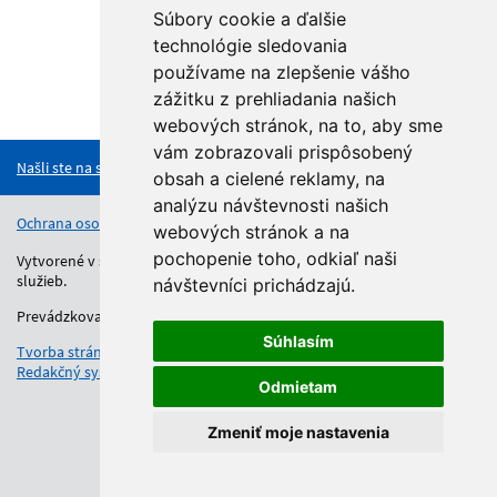
Súbory cookie a ďalšie
technológie sledovania
používame na zlepšenie vášho
zážitku z prehliadania našich
Hore
webových stránok, na to, aby sme
vám zobrazovali prispôsobený
Našli ste na stránke chybu?
obsah a cielené reklamy, na
analýzu návštevnosti našich
Ochrana osobných údajov
Vyhlásenie o prístupnosti
Kontakt
webových stránok a na
pochopenie toho, odkiaľ naši
Vytvorené v súlade s Jednotným dizajn manuálom elektronických
služieb.
návštevníci prichádzajú.
Prevádzkovateľom služby je Regionálny úrad školskej správy.
Súhlasím
Tvorba stránok
: Aglo Solutions
Redakčný systém
: SysCom
Odmietam
Zmeniť moje nastavenia