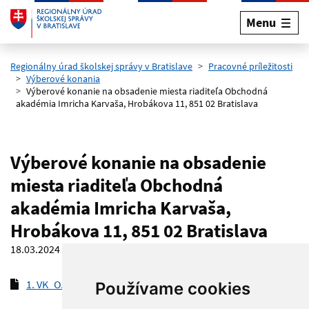
Menu
Preskočiť na hlavný obsah
Regionálny úrad školskej správy v Bratislave
Pracovné príležitosti
Výberové konania
Výberové konanie na obsadenie miesta riaditeľa Obchodná
akadémia Imricha Karvaša, Hrobákova 11, 851 02 Bratislava
Výberové konanie na obsadenie
miesta riaditeľa Obchodná
akadémia Imricha Karvaša,
Hrobákova 11, 851 02 Bratislava
18.03.2024
1. VK_OAIKBA, Hrobákova 11, BA-03-2024
(pdf, 174.3 kB)
Používame cookies