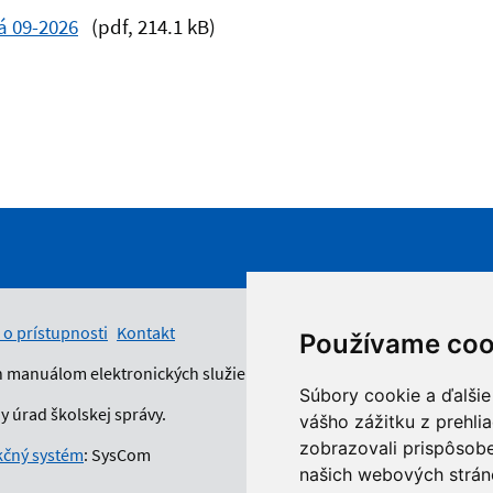
á 09-2026
(pdf, 214.1 kB)
 o prístupnosti
Kontakt
Používame coo
n manuálom elektronických služieb.
Súbory cookie a ďalšie
 úrad školskej správy.
vášho zážitku z prehli
zobrazovali prispôsobe
čný systém
: SysCom
našich webových stráno