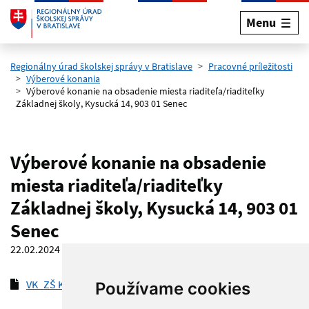
Menu
Preskočiť na hlavný obsah
Regionálny úrad školskej správy v Bratislave
Pracovné príležitosti
Výberové konania
Výberové konanie na obsadenie miesta riaditeľa/riaditeľky
Základnej školy, Kysucká 14, 903 01 Senec
Výberové konanie na obsadenie
miesta riaditeľa/riaditeľky
Základnej školy, Kysucká 14, 903 01
Senec
22.02.2024
VK_ZŠ Kysucká, Senec
(pdf, 177.4 kB)
Používame cookies