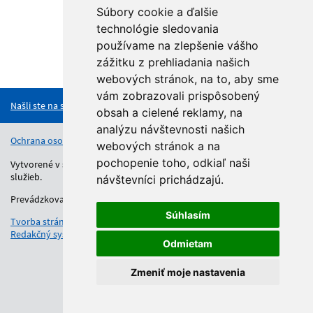
Súbory cookie a ďalšie
technológie sledovania
používame na zlepšenie vášho
zážitku z prehliadania našich
Hore
webových stránok, na to, aby sme
vám zobrazovali prispôsobený
Našli ste na stránke chybu?
obsah a cielené reklamy, na
analýzu návštevnosti našich
Ochrana osobných údajov
Vyhlásenie o prístupnosti
Kontakt
webových stránok a na
pochopenie toho, odkiaľ naši
Vytvorené v súlade s Jednotným dizajn manuálom elektronických
služieb.
návštevníci prichádzajú.
Prevádzkovateľom služby je Regionálny úrad školskej správy.
Súhlasím
Tvorba stránok
: Aglo Solutions
Redakčný systém
: SysCom
Odmietam
Zmeniť moje nastavenia