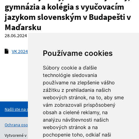
gymnázia a kolégia s vyučovacím
jazykom slovenským v Budapešti v
Maďarsku
28.06.2024
VK 2024-2025 Učiteľ do Budapešti
(pdf, 121.7 kB)
Používame cookies
Súbory cookie a ďalšie
technológie sledovania
používame na zlepšenie vášho
zážitku z prehliadania našich
Hore
webových stránok, na to, aby sme
vám zobrazovali prispôsobený
Našli ste na stránke chybu?
obsah a cielené reklamy, na
analýzu návštevnosti našich
Ochrana osobných údajov
Vyhlásenie o prístupnosti
Kontakt
webových stránok a na
pochopenie toho, odkiaľ naši
Vytvorené v súlade s Jednotným dizajn manuálom elektronických