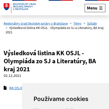
Menu
Preskočiť na hlavný obsah
Regionálny úrad školskej správy v Bratislave
Témy
Súťaže
Výsledková listina KK OSJL - Olympiáda zo SJ a Literatúry, BA kraj
2021
Výsledková listina KK OSJL -
Olympiáda zo SJ a Literatúry, BA
kraj 2021
02.12.2021
KK OSJL VL BA kraj final 2021
(pdf, 117.7 kB)
Používame cookies