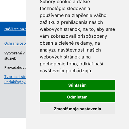
Súbory cookie a ďalšie
technológie sledovania
Hore
používame na zlepšenie vášho
zážitku z prehliadania našich
Našli ste na stránke chybu?
webových stránok, na to, aby sme
vám zobrazovali prispôsobený
obsah a cielené reklamy, na
Ochrana osobných údajov
Vyhlásenie o prístupnosti
Kontakt
analýzu návštevnosti našich
Vytvorené v súlade s Jednotným dizajn manuálom elektronických
webových stránok a na
služieb.
pochopenie toho, odkiaľ naši
Prevádzkovateľom služby je Regionálny úrad školskej správy.
návštevníci prichádzajú.
Tvorba stránok
: Aglo Solutions
Redakčný systém
: SysCom
Súhlasím
Odmietam
Zmeniť moje nastavenia