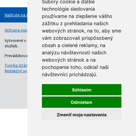
Hore
Súbory cookie a ďalšie
technológie sledovania
Našli ste na stránke chybu?
používame na zlepšenie vášho
zážitku z prehliadania našich
Ochrana osobných údajov
Vyhlásenie o prístupnosti
Kontakt
webových stránok, na to, aby sme
vám zobrazovali prispôsobený
Vytvorené v súlade s Jednotným dizajn manuálom elektronických
obsah a cielené reklamy, na
služieb.
analýzu návštevnosti našich
Prevádzkovateľom služby je Regionálny úrad školskej správy.
webových stránok a na
Tvorba stránok
: Aglo Solutions
pochopenie toho, odkiaľ naši
Redakčný systém
: SysCom
návštevníci prichádzajú.
Súhlasím
Odmietam
Zmeniť moje nastavenia