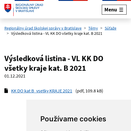
Menu
Preskočiť na hlavný obsah
Regionálny úrad školskej správy v Bratislave
Témy
Súťaže
Výsledková listina - VL KK DO všetky kraje kat. B 2021
Výsledková listina - VL KK DO
všetky kraje kat. B 2021
01.12.2021
KK DO kat B_vsetky KRAJE 2021
(pdf, 109.8 kB)
Používame cookies