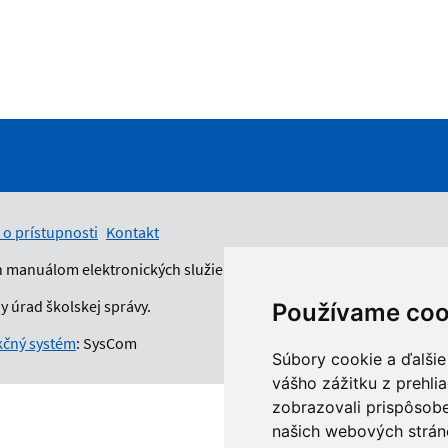
 o prístupnosti
Kontakt
n manuálom elektronických služieb.
 úrad školskej správy.
Používame coo
čný systém
: SysCom
Súbory cookie a ďalšie
vášho zážitku z prehli
zobrazovali prispôsobe
našich webových stráno