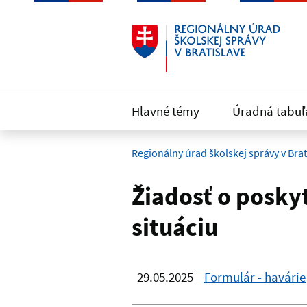
Preskočiť na hlavný obsah
Hlavné témy
Úradná tabuľ
Regionálny úrad školskej správy v Brat
Žiadosť o posky
situáciu
29.05.2025
Formulár - havárie