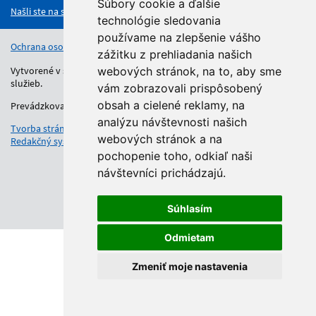
Súbory cookie a ďalšie
Našli ste na stránke chybu?
technológie sledovania
používame na zlepšenie vášho
Ochrana osobných údajov
Vyhlásenie o prístupnosti
Kontakt
zážitku z prehliadania našich
Vytvorené v súlade s Jednotným dizajn manuálom elektronických
webových stránok, na to, aby sme
služieb.
vám zobrazovali prispôsobený
obsah a cielené reklamy, na
Prevádzkovateľom služby je Regionálny úrad školskej správy.
analýzu návštevnosti našich
Tvorba stránok
: Aglo Solutions
webových stránok a na
Redakčný systém
: SysCom
pochopenie toho, odkiaľ naši
návštevníci prichádzajú.
Súhlasím
Odmietam
Zmeniť moje nastavenia