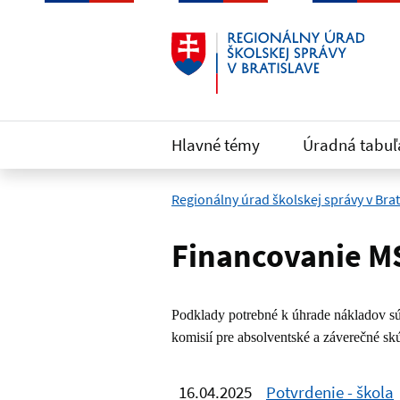
Preskočiť na hlavný obsah
Hlavné témy
Úradná tabuľ
Regionálny úrad školskej správy v Brat
Financovanie MS
Podklady potrebné k úhrade nákladov sú
komisií pre absolventské a záverečné s
16.04.2025
Potvrdenie - škola