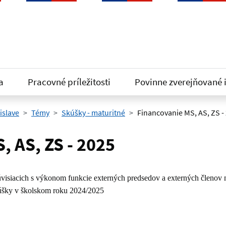
a
Pracovné príležitosti
Povinne zverejňované 
islave
Témy
Skúšky - maturitné
Financovanie MS, AS, ZS -
, AS, ZS - 2025
visiacich s výkonom funkcie externých predsedov a externých členov 
kúšky v školskom roku 2024/2025