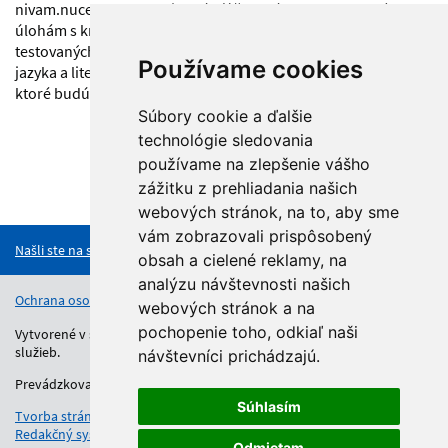
nivam.nucem.sk/.zverejnené kľúče správnych odpovedí k
úlohám s krátkou odpoveďou EČ MS (ÚKO EČ MS) z
testovaných predmetov (okrem testov EČ MS zo slovenského
Používame cookies
jazyka a literatúry a slovenského jazyka a slovenskej literatúry,
ktoré budú hodnotené centrálne).
Súbory cookie a ďalšie
technológie sledovania
používame na zlepšenie vášho
zážitku z prehliadania našich
Hore
webových stránok, na to, aby sme
vám zobrazovali prispôsobený
Našli ste na stránke chybu?
obsah a cielené reklamy, na
analýzu návštevnosti našich
Ochrana osobných údajov
Vyhlásenie o prístupnosti
Kontakt
webových stránok a na
pochopenie toho, odkiaľ naši
Vytvorené v súlade s Jednotným dizajn manuálom elektronických
služieb.
návštevníci prichádzajú.
Prevádzkovateľom služby je Regionálny úrad školskej správy.
Súhlasím
Tvorba stránok
: Aglo Solutions
Redakčný systém
: SysCom
Odmietam