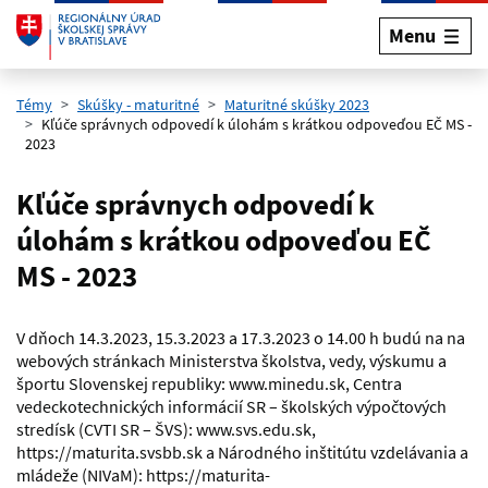
Menu
Preskočiť na hlavný obsah
Témy
Skúšky - maturitné
Maturitné skúšky 2023
Kľúče správnych odpovedí k úlohám s krátkou odpoveďou EČ MS -
2023
Kľúče správnych odpovedí k
úlohám s krátkou odpoveďou EČ
MS - 2023
V dňoch 14.3.2023, 15.3.2023 a 17.3.2023 o 14.00 h budú na na
webových stránkach Ministerstva školstva, vedy, výskumu a
športu Slovenskej republiky: www.minedu.sk, Centra
vedeckotechnických informácií SR – školských výpočtových
stredísk (CVTI SR – ŠVS): www.svs.edu.sk,
https://maturita.svsbb.sk a Národného inštitútu vzdelávania a
mládeže (NIVaM): https://maturita-