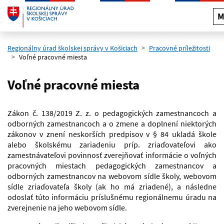
M
Preskočiť na hlavný obsah
Regionálny úrad školskej správy v Košiciach
Pracovné príležitosti
Voľné pracovné miesta
Voľné pracovné miesta
Zákon č. 138/2019 Z. z. o pedagogických zamestnancoch a
odborných zamestnancoch a o zmene a doplnení niektorých
zákonov v znení neskorších predpisov v § 84 ukladá škole
alebo školskému zariadeniu príp. zriaďovateľovi ako
zamestnávateľovi povinnosť zverejňovať informácie o voľných
pracovných miestach pedagogických zamestnancov a
odborných zamestnancov na webovom sídle školy, webovom
sídle zriaďovateľa školy (ak ho má zriadené), a následne
odoslať túto informáciu príslušnému regionálnemu úradu na
zverejnenie na jeho webovom sídle.