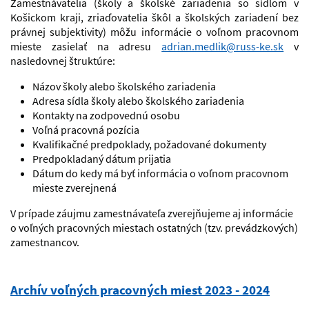
Zamestnávatelia (školy a školské zariadenia so sídlom v
Košickom kraji, zriaďovatelia škôl a školských zariadení bez
právnej subjektivity) môžu informácie o voľnom pracovnom
mieste zasielať na adresu
adrian.medlik@russ-ke.sk
v
nasledovnej štruktúre:
Názov školy alebo školského zariadenia
Adresa sídla školy alebo školského zariadenia
Kontakty na zodpovednú osobu
Voľná pracovná pozícia
Kvalifikačné predpoklady, požadované dokumenty
Predpokladaný dátum prijatia
Dátum do kedy má byť informácia o voľnom pracovnom
mieste zverejnená
V prípade záujmu zamestnávateľa zverejňujeme aj informácie
o voľných pracovných miestach ostatných (tzv. prevádzkových)
zamestnancov.
Archív voľných pracovných miest 2023 - 2024