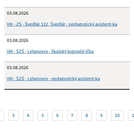
03.08.2026
VM - ZŠ - Švedlár 122, Švedlár - pedagogický asistent-ka
03.08.2026
VM - ŠZŠ - Letanovce - školský logopéd-ička
03.08.2026
VM - ŠZŠ - Letanovce - pedagogický asistent-ka
na
3
4
5
6
7
8
9
10
a