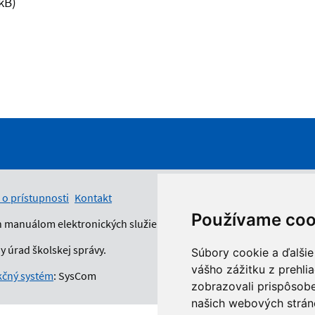
 kB)
 o prístupnosti
Kontakt
Používame coo
n manuálom elektronických služieb.
 úrad školskej správy.
Súbory cookie a ďalšie
vášho zážitku z prehli
čný systém
: SysCom
zobrazovali prispôsobe
našich webových stráno