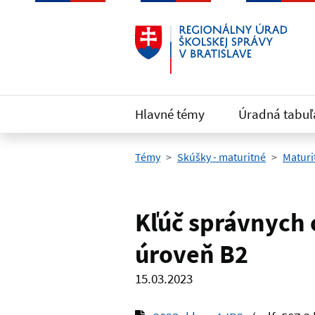
Preskočiť na hlavný obsah
Hlavné témy
Úradná tabuľ
Témy
Skúšky - maturitné
Maturi
Kľúč správnych 
úroveň B2
15.03.2023