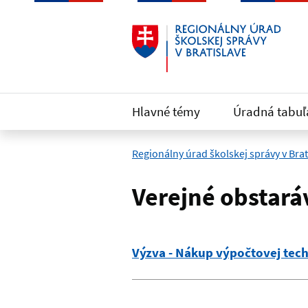
Preskočiť na hlavný obsah
Hlavné témy
Úradná tabuľ
Regionálny úrad školskej správy v Brat
Verejné obstará
Výzva - Nákup výpočtovej tec