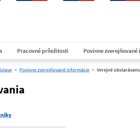
a
Pracovné príležitosti
Povinne zverejňované 
islave
Povinne zverejňované informácie
Verejné obstarávani
vania
hniky