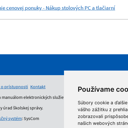
ie cenovej ponuky - Nákup stolových PC a tlačiarní
 o prístupnosti
Kontakt
Používame coo
n manuálom elektronických služieb.
Súbory cookie a ďalšie
 úrad školskej správy.
vášho zážitku z prehli
zobrazovali prispôsobe
čný systém
: SysCom
našich webových stráno