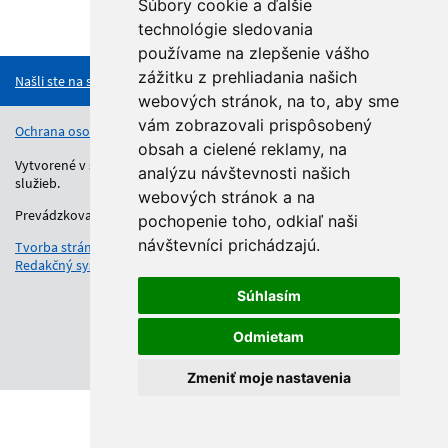
Súbory cookie a ďalšie
technológie sledovania
Hore
používame na zlepšenie vášho
zážitku z prehliadania našich
Našli ste na stránke chybu?
webových stránok, na to, aby sme
vám zobrazovali prispôsobený
Ochrana osobných údajov
Vyhlásenie o prístupnosti
Kontakt
obsah a cielené reklamy, na
Vytvorené v súlade s Jednotným dizajn manuálom elektronických
analýzu návštevnosti našich
služieb.
webových stránok a na
Prevádzkovateľom služby je Regionálny úrad školskej správy.
pochopenie toho, odkiaľ naši
návštevníci prichádzajú.
Tvorba stránok
: Aglo Solutions
Redakčný systém
: SysCom
Súhlasím
Odmietam
Zmeniť moje nastavenia