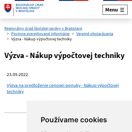
Menu
Preskočiť na hlavný obsah
Regionálny úrad školskej správy v Bratislave
Povinne zverejňované informácie
Verejné obstarávania
Výzva - Nákup výpočtovej techniky
Výzva - Nákup výpočtovej techniky
23.09.2022
Výzva na predloženie cenovej ponuky - Nákup výpočtovej
techniky
Stiahnuť
Používame cookies