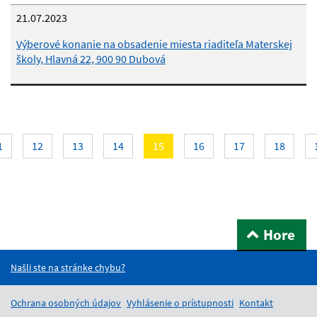
21.07.2023
Výberové konanie na obsadenie miesta riaditeľa Materskej
školy, Hlavná 22, 900 90 Dubová
Aktuálna
1
12
13
14
15
16
17
18
stránka
15
Hore
Našli ste na stránke chybu?
Ochrana osobných údajov
Vyhlásenie o prístupnosti
Kontakt