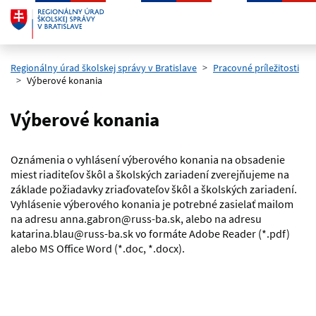
Preskočiť na hlavný obsah
Regionálny úrad školskej správy v Bratislave
Pracovné príležitosti
Výberové konania
Výberové konania
Oznámenia o vyhlásení výberového konania na obsadenie
miest riaditeľov škôl a školských zariadení zverejňujeme na
základe požiadavky zriaďovateľov škôl a školských zariadení.
Vyhlásenie výberového konania je potrebné zasielať mailom
na adresu anna.gabron@russ-ba.sk, alebo na adresu
katarina.blau@russ-ba.sk vo formáte Adobe Reader (*.pdf)
alebo MS Office Word (*.doc, *.docx).