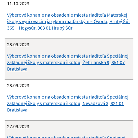
11.10.2023
Výberové konanie na obsadenie miesta riaditeľa Materskej
školy s vyučovacím jazykom maďarským – Óvoda, Hrubý Šúr
365 – Hegysúr, 903 01 Hrubý Šúr
28.09.2023
Výberové konanie na obsadenie miesta riaditeľa Špeciálnej
základnej školy s materskou školou, Žehrianska 9, 851 07
Bratislava
28.09.2023
Výberové konanie na obsadenie miesta riaditeľa Špeciálnej
základnej školy s materskou školou, Nevädzová 3, 821 01
Bratislava
27.09.2023
Výberové konanie na obsadenie miesta riaditeľa Spojenej