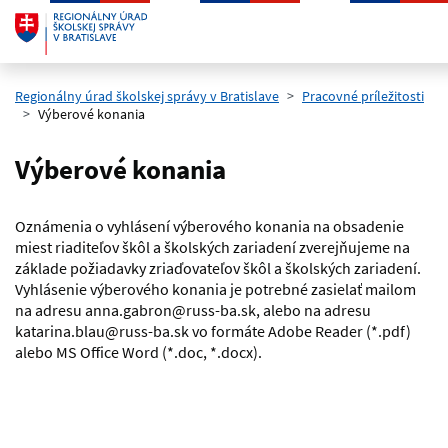
Preskočiť na hlavný obsah
Regionálny úrad školskej správy v Bratislave
Pracovné príležitosti
Výberové konania
Výberové konania
Oznámenia o vyhlásení výberového konania na obsadenie
miest riaditeľov škôl a školských zariadení zverejňujeme na
základe požiadavky zriaďovateľov škôl a školských zariadení.
Vyhlásenie výberového konania je potrebné zasielať mailom
na adresu anna.gabron@russ-ba.sk, alebo na adresu
katarina.blau@russ-ba.sk vo formáte Adobe Reader (*.pdf)
alebo MS Office Word (*.doc, *.docx).